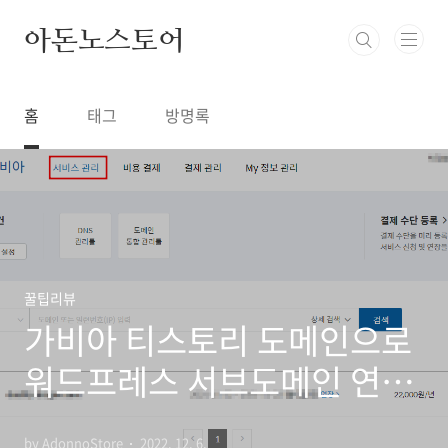
본문 바로가기
아돈노스토어
홈
태그
방명록
꿀팁리뷰
가비아 티스토리 도메인으로
워드프레스 서브도메인 연결
하기(클라우드 웨이즈 호스
by AdonnoStore
2022. 12. 6.