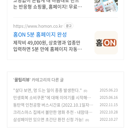
코딩없이 손쉽게 내 마음대로 만드
는 반응형 쇼핑몰, 홈페이지! 무료
템플릿!
https://www.homon.co.kr
광고
홈ON 5분 홈페이지 완성
제작비 49,000원, 상호명과 업종만
입력하면 5분 만에 홈페이지 자동
완성
'
꿀팁리뷰
' 카테고리의 다른 글
"살다 보면, 멍 드는 일이 종종 발생한다."
2025.06.23
(0)
민생회복 소비쿠폰"에 대해 이야기를 시작해보
2025.06.16
자.
동탄역 인천공항 버스시간표 (2022.10.1일자로
2022.11.15
(0)
단축)
크리스마스 집에서 볼만한 영화 추천 - 내맘대로
2022.10.28
(0)
BEST 8
삼성페이만 있으면 초간단 환전 신청 가능!
2022.10.27
(0)
(0)