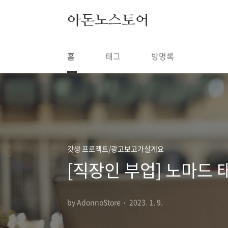
본문 바로가기
아돈노스토어
홈
태그
방명록
갓생 프로젝트/광고보고가실게요
[직장인 부업] 노마드
by AdonnoStore
2023. 1. 9.