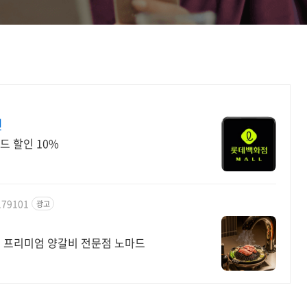
인
드 할인 10%
179101
광고
은 프리미엄 양갈비 전문점 노마드