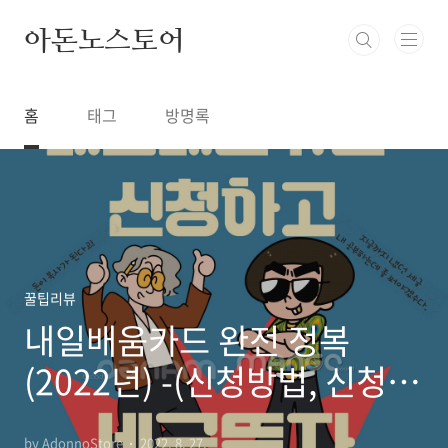
본문 바로가기
아돈노스토어
홈
태그
방명록
꿀팁리뷰
내일배움카드 완전 정복
(2022년) -(신청방법, 신청자
격, 발급조건 등)
by AdonnoStore
2022. 8. 27.