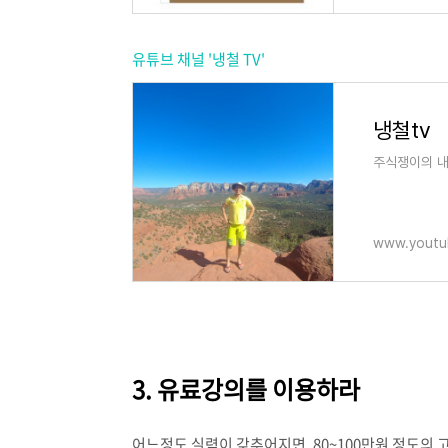
유튜브 채널 '냉철 TV'
냉철tv
주식쟁이의 내맘
www.youtu
3. 유료강의를 이용하라
어느정도 실력이 갖추어지면, 80~100만원 정도의