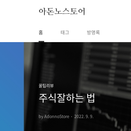
본문 바로가기
아돈노스토어
홈
태그
방명록
꿀팁리뷰
주식잘하는 법
by AdonnoStore
2022. 9. 9.