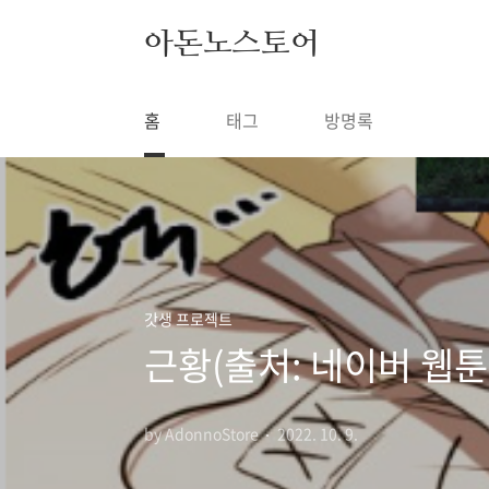
본문 바로가기
아돈노스토어
홈
태그
방명록
갓생 프로젝트
근황(출처: 네이버 웹툰
by AdonnoStore
2022. 10. 9.