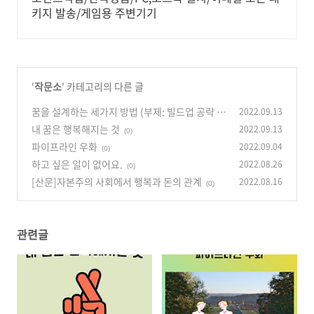
키지 발송/게임용 주변기기
'
작문소
' 카테고리의 다른 글
꿈을 설계하는 세가지 방법 (부제: 빌드업 공략
2022.09.13
내 꿈은 행복해지는 것
2022.09.13
(0)
(0)
파이프라인 우화
2022.09.04
(0)
하고 싶은 일이 없어요.
2022.08.26
(0)
[산문]자본주의 사회에서 행복과 돈의 관계
2022.08.16
(0)
관련글