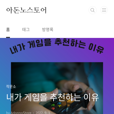
본문 바로가기
아돈노스토어
홈
태그
방명록
작문소
내가 게임을 추천하는 이유
by AdonnoStore
2022. 9. 3.