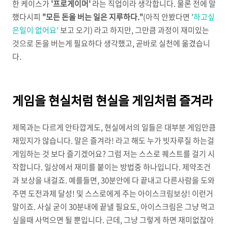
한 케이스가
'프로게이머'
라는 직업이라 생각합니다. 물론 전에 말
했다시피
"모든 돈을 버는 일은 지루하다."
(아직 안봤다면 '
하고싶
은일이 없어요'
보고 오기) 라고 하지만, 그만큼 과정이 재미있는
것으로 돈을 버는게 필요하다 생각했고, 곧바로 실천에 옮겼습니
다.
게임을 현실처럼 현실을 게임처럼 즐겨라
제목과는 다르게 안타깝게도, 현실에서의 일들은 대부분 게임만큼
재밌지가 않습니다. 말은 즐겨라! 라고 해도 누가 빗자루질 하는걸
게임하는 것 보다 즐기겠어요? 그럼 저는 스스로 퀘스트를 걸기 시
작합니다. 일상에서 재미를 붙이는 방법중 하나입니다. 제약조건
과 보상을 내걸죠. 예를들면, 30분안에 다 끝내고 다른사람을 도와
주면 도전과제 달성! 및 스스로에게 주는 아이스크림보상! 이런거
말이죠. 사실 굳이 30분내에 끝낼 필요도, 아이스크림은 그냥 먹고
싶을때 사먹으면 될 뿐입니다. 근데, 그냥 그렇게 하면 재미없잖아