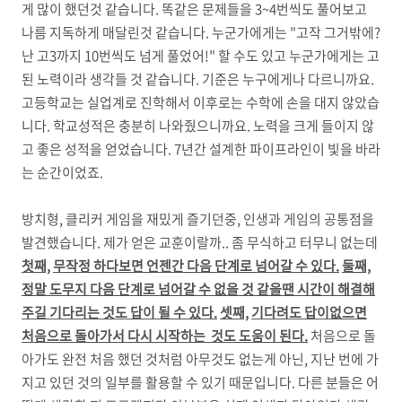
게 많이 했던것 같습니다. 똑같은 문제들을 3~4번씩도 풀어보고
나름 지독하게 매달린것 같습니다. 누군가에게는 "고작 그거밖에?
난 고3까지 10번씩도 넘게 풀었어!" 할 수도 있고 누군가에게는 고
된 노력이라 생각들 것 같습니다. 기준은 누구에게나 다르니까요.
고등학교는 실업계로 진학해서 이후로는 수학에 손을 대지 않았습
니다. 학교성적은 충분히 나와줬으니까요. 노력을 크게 들이지 않
고 좋은 성적을 얻었습니다. 7년간 설계한 파이프라인이 빛을 바라
는 순간이었죠.
방치형, 클리커 게임을 재밌게 즐기던중, 인생과 게임의 공통점을
발견했습니다. 제가 얻은 교훈이랄까.. 좀 무식하고 터무니 없는데
첫째,
무작정 하다보면 언젠간 다음 단계로 넘어갈 수 있다.
둘째,
정말 도무지 다음 단계로 넘어갈 수 없을 것 같을땐 시간이 해결해
주길 기다리는 것도 답이 될 수 있다.
셋째,
기다려도 답이없으면
처음으로 돌아가서 다시 시작하는 것도 도움이 된다.
처음으로 돌
아가도 완전 처음 했던 것처럼 아무것도 없는게 아닌, 지난 번에 가
지고 있던 것의 일부를 활용할 수 있기 때문입니다. 다른 분들은 어