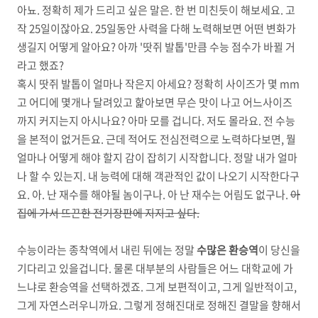
아뇨. 정확히 제가 드리고 싶은 말은. 한 번 미친듯이 해보세요. 고
작 25일이잖아요. 25일동안 사력을 다해 노력해보면 어떤 변화가
생길지 어떻게 알아요? 아까 '땃쥐 발톱'만큼 수능 점수가 바뀔 거
라고 했죠?
혹시 땃쥐 발톱이 얼마나 작은지 아세요? 정확히 사이즈가 몇 mm
고 어디에 몇개나 달려있고 핥아보면 무슨 맛이 나고 어느사이즈
까지 커지는지 아시나요? 아마 모를 겁니다. 저도 몰라요. 전 수능
을 본적이 없거든요. 근데 적어도 전심전력으로 노력하다보면, 뭘
얼마나 어떻게 해야 할지 감이 잡히기 시작합니다. 정말 내가 얼마
나 할 수 있는지. 내 능력에 대해 객관적인 값이 나오기 시작한다구
요. 아. 난 재수를 해야될 놈이구나. 아 난 재수는 어림도 없구나.
아
집에 가서 뜨끈한 전기장판에 지지고 싶다.
수능이라는 종착역에서 내린 뒤에는 정말
수많은 환승역
이 당신을
기다리고 있을겁니다. 물론 대부분의 사람들은 어느 대학교에 가
느냐로 환승역을 선택하겠죠. 그게 보편적이고, 그게 일반적이고,
그게 자연스러우니까요. 그렇게 정해진대로 정해진 결말을 향해서