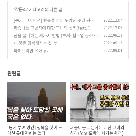
'
작문소
' 카테고리의 다른 글
[동기 부여 명언] 행복을 찾아 도망친 곳에 평화는
2022.12.07
없다.
짜증나는 그남자에 대한 그녀의 심리(feat.도박
2022.12.06
(0)
에 빠지는 원리)
꿈을 설계하는 세가지 방법 (부제: 빌드업 공략
2022.09.13
(0)
내 꿈은 행복해지는 것
2022.09.13
(0)
(0)
파이프라인 우화
2022.09.04
(0)
관련글
[동기 부여 명언] 행복을 찾아 도
짜증나는 그남자에 대한 그녀의
망친 곳에 평화는 없다.
심리(feat.도박에 빠지는 원리)