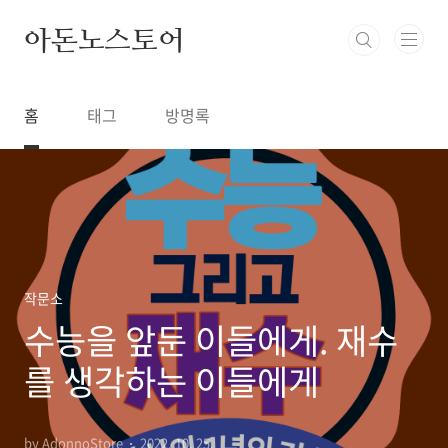
본문 바로가기
아돈노스토어
홈
태그
방명록
작문소
수능을 앞둔 이들에게. 재수
를 생각하는 이들에게
by AdonnoStore
2022. 10. 25.