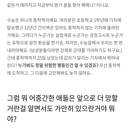
같은거 때려치고 지금부터 뭔가 꿈을 찾아 해메냐? 아니요.
수능은 하나의 종착역이예요. 여러분은 초등학교 1학년때 기차에
탑승했고 12년간 간이역은 있어도 종착하지 않는 기차에 올라탄
거예요. 그러다가 누군가는 실업계로 누군가는 검정고시로 누군가
는 유학으로 잠깐 환승을 한거죠. 하지만, 수능앞에서 우리는 한 번
내려야해요. (남성분들이라면 강제로 군대를 가야하기도 하구요.)
근데 종착역까지 25일 남았는데 갑자기 달리는 기차에서 뛰어내
린다?
누가봐도 정말 위험한 행동인건 알 수 있겠죠?
우선 종착역
에 도착하고. 그 다음에 고민해봐도 늦지 않아요.
그럼 뭐 어중간한 애들은 앞으로 더 망할
거란걸 알면서도 가만히 있으란거야 뭐
야?