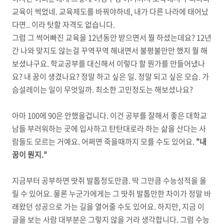
교육이 썩었네. 교육제도를 바꿔야하네, 내가 다른 나라에 태어났
다면.. 이라 탓할 자격도 없습니다.
그럼 그 썩어빠진 교육을 12년동안 받으면서 뭘 하셨는데요? 12년
간 나와 맞지도 않는걸 꾸역꾸역 해내면서 불평불만만 했지 뭘 해
보셨냐구요. 학교공부를 대신해서 이렇다 할 뭔가를 만들어냈나
요? 내 꿈이 생겼나요? 정말 하고 싶은 일. 정말 되고 싶은 모습. 가
슴설레이는 일이 무엇일까. 최소한 고민정도는 해보셨나요?
아마 100에 90은 안했을겁니다. 이건 공부를 잘해서 좋은 대학교
남들 부러워하는 곳에 입사하고 탄탄대로라 하는 삶을 산다는 사
람들도 모르는 거예요. 어쩌면 죽을때까지 모를 수도 있어요.
"내
꿈이 뭔지."
지금부터 공부하면 땃쥐 발톱정도만큼. 딱 그만큼 수능성적을 올
릴 수 있어요. 물론 누군가에게는 그 땃쥐 발톱만한 차이가 정말 바
래왔던 성공으로 가는 길을 열어줄 수도 있어요. 하지만, 지금 이
글을 보는 사람 대부분은 그렇지 않을 거라 생각합니다. 그럼 수능