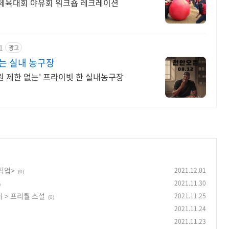
회 체육대회 야유회 워크숍 레크레이션
1
광고
는 실내 농구장
원 제한 없는' 프라이빗 한 실내농구장
직업>
2021.12.01
(0)
2021.11.30
)
2화 > 프리퀄 소설
2021.11.25
(0)
2021.11.24
2021.11.23