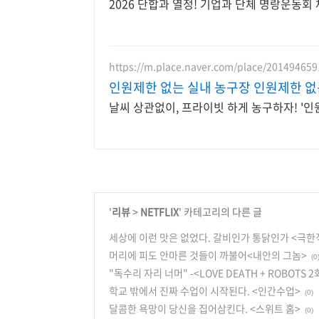
2026 단합과 열정! 기업과 단체 명랑운동
https://m.place.naver.com/place/201494659
인원제한 없는 실내 농구장 인원제한 없
날씨 상관없이, 프라이빗 하게 농구하자! '인
'
리뷰
>
NETFLIX
' 카테고리의 다른 글
세상에 이런 맛은 없었다. 갈비인가 통닭인가 <극한
머리에 피도 안마른 것들이 까불어<내안의 그놈>
(0
"독수리 자리 너머" -<LOVE DEATH + ROBOTS 
학교 밖에서 진짜 수업이 시작된다. <인간수업>
(0)
달콤한 욕망이 당신을 집어삼킨다. <스위트 홈>
(0)