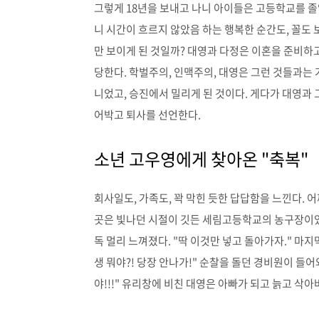
그렇게 18년을 보내고 나니 아이들은 고등학교를 졸업
니 시간이 흐르지 않았음 하는 행복한 순간도, 꼴도
만 보이게 된 것일까? 대영과 다정은 이혼을 준비하고
당한다. 학벌주의, 인맥주의, 대영은 그런 것들과는 
니었고, 승진에서 밀리게 된 것이다. 게다가 대영과
어박고 퇴사를 선언한다.
소년 고우영에게 찾아온 "축복"
회사일도, 가족도, 꽉 막힌 듯한 답답함을 느낀다. 
곳은 빛나던 시절이 깃든 세림고등학교의 농구장이었
독 멀리 느껴졌다. "딱 이것만 넣고 돌아가자." 마지막
생 뭐야?! 당장 안나가!" 순찰을 돌던 경비원이 들
야!!!" 유리창에 비친 대영은 아빠가 되고 늙고 삭아