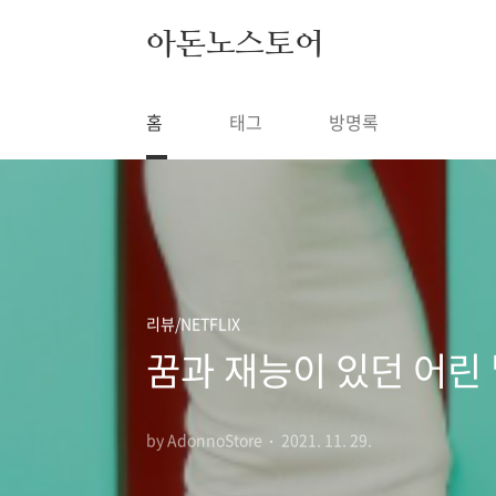
본문 바로가기
아돈노스토어
홈
태그
방명록
리뷰/NETFLIX
꿈과 재능이 있던 어린 
by AdonnoStore
2021. 11. 29.